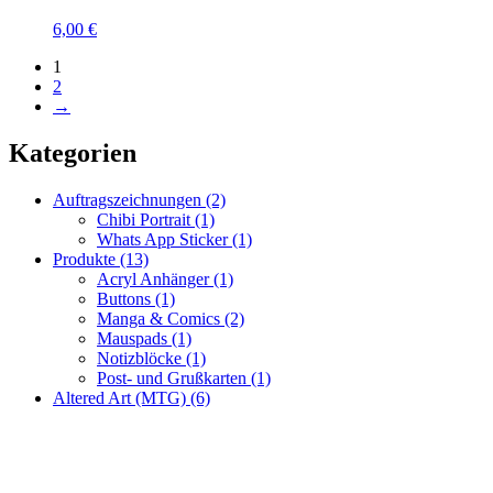
6,00
€
1
2
→
Kategorien
Auftragszeichnungen
(2)
Chibi Portrait
(1)
Whats App Sticker
(1)
Produkte
(13)
Acryl Anhänger
(1)
Buttons
(1)
Manga & Comics
(2)
Mauspads
(1)
Notizblöcke
(1)
Post- und Grußkarten
(1)
Altered Art (MTG)
(6)
Fragen zur Bestellung?
Ich helfe gerne weiter!
WhatsApp: +49 179 6182176