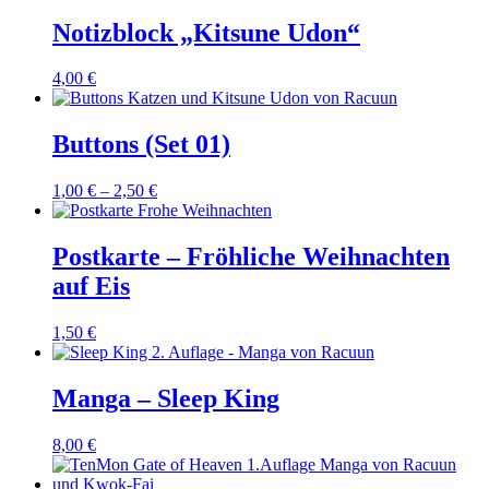
Notizblock „Kitsune Udon“
4,00
€
Buttons (Set 01)
1,00
€
–
2,50
€
Postkarte – Fröhliche Weihnachten
auf Eis
1,50
€
Manga – Sleep King
8,00
€