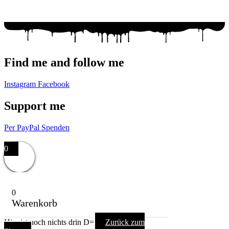
Mail: racuun@racuun.de
Find me and follow me
Instagram
Facebook
Support me
Per PayPal Spenden
Impressum,
Datenschutzerklärung,
AGB
0
0
Warenkorb
Hier ist noch nichts drin D=
Zurück zum