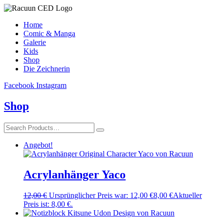
Home
Comic & Manga
Galerie
Kids
Shop
Die Zeichnerin
Facebook
Instagram
Shop
Angebot!
Acrylanhänger Yaco
12,00
€
Ursprünglicher Preis war: 12,00 €
8,00
€
Aktueller
Preis ist: 8,00 €.