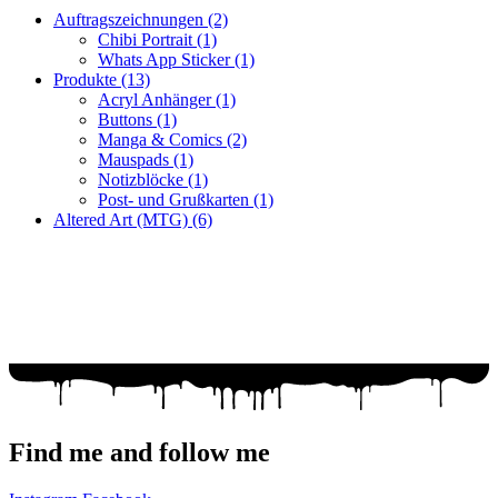
Auftragszeichnungen
(2)
Chibi Portrait
(1)
Whats App Sticker
(1)
Produkte
(13)
Acryl Anhänger
(1)
Buttons
(1)
Manga & Comics
(2)
Mauspads
(1)
Notizblöcke
(1)
Post- und Grußkarten
(1)
Altered Art (MTG)
(6)
Fragen zur Bestellung?
Ich helfe gerne weiter!
WhatsApp: +49 179 6182176
Mail: racuun@racuun.de
Find me and follow me