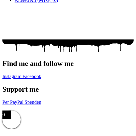
Altered Art (MTG)
(6)
Fragen zur Bestellung?
Ich helfe gerne weiter!
WhatsApp: +49 179 6182176
Mail: racuun@racuun.de
Find me and follow me
Instagram
Facebook
Support me
Per PayPal Spenden
Impressum,
Datenschutzerklärung,
AGB
0