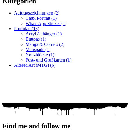
Kategorien
Auftragszeichnungen
(2)
Chibi Portrait
(1)
Whats App Sticker
(1)
Produkte
(13)
Acryl Anhänger
(1)
Buttons
(1)
Manga & Comics
(2)
Mauspads
(1)
Notizblöcke
(1)
Post- und Grußkarten
(1)
Altered Art (MTG)
(6)
Fragen zur Bestellung?
Ich helfe gerne weiter!
WhatsApp: +49 179 6182176
Mail: racuun@racuun.de
Find me and follow me