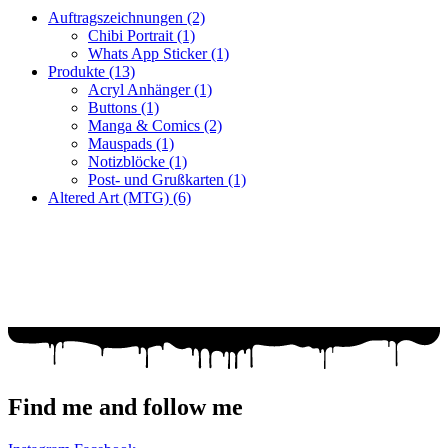
Auftragszeichnungen
(2)
Chibi Portrait
(1)
Whats App Sticker
(1)
Produkte
(13)
Acryl Anhänger
(1)
Buttons
(1)
Manga & Comics
(2)
Mauspads
(1)
Notizblöcke
(1)
Post- und Grußkarten
(1)
Altered Art (MTG)
(6)
Fragen zur Bestellung?
Ich helfe gerne weiter!
WhatsApp: +49 179 6182176
Mail: racuun@racuun.de
Find me and follow me