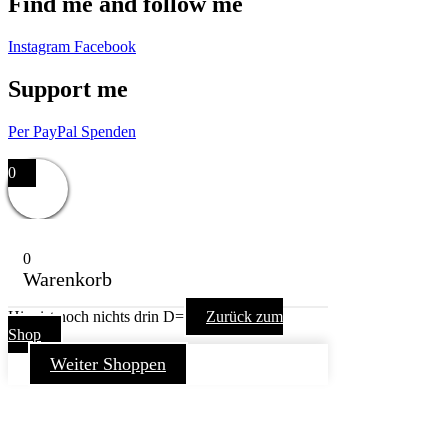
Find me and follow me
Instagram
Facebook
Support me
Per PayPal Spenden
Impressum,
Datenschutzerklärung,
AGB
0
0
Warenkorb
Hier ist noch nichts drin D=
Zurück zum
Shop
Weiter Shoppen