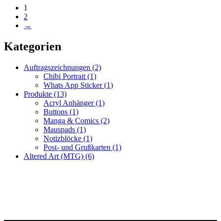
1
2
→
Kategorien
Auftragszeichnungen
(2)
Chibi Portrait
(1)
Whats App Sticker
(1)
Produkte
(13)
Acryl Anhänger
(1)
Buttons
(1)
Manga & Comics
(2)
Mauspads
(1)
Notizblöcke
(1)
Post- und Grußkarten
(1)
Altered Art (MTG)
(6)
Fragen zur Bestellung?
Ich helfe gerne weiter!
WhatsApp: +49 179 6182176
Mail: racuun@racuun.de