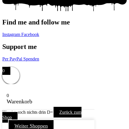
Find me and follow me
Instagram
Facebook
Support me
Per PayPal Spenden
Impressum,
Datenschutzerklärung,
AGB
0
0
Warenkorb
Hier ist noch nichts drin D=
Zurück zum
Shop
Weiter Shoppen