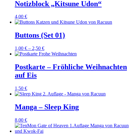
12,00 €
8,00 €.
Notizblock „Kitsune Udon“
4,00
€
Buttons (Set 01)
1,00
€
–
2,50
€
Postkarte – Fröhliche Weihnachten
auf Eis
1,50
€
Manga – Sleep King
8,00
€