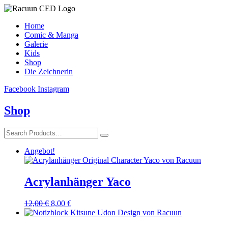
Home
Comic & Manga
Galerie
Kids
Shop
Die Zeichnerin
Facebook
Instagram
Shop
Angebot!
Acrylanhänger Yaco
Ursprünglicher
Aktueller
12,00
€
8,00
€
Preis
Preis
war:
ist: