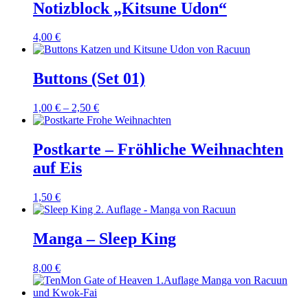
12,00 €
8,00 €.
Notizblock „Kitsune Udon“
4,00
€
Buttons (Set 01)
1,00
€
–
2,50
€
Postkarte – Fröhliche Weihnachten
auf Eis
1,50
€
Manga – Sleep King
8,00
€