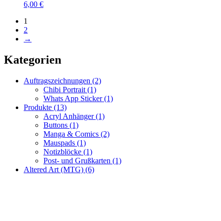
6,00
€
1
2
→
Kategorien
Auftragszeichnungen
(2)
Chibi Portrait
(1)
Whats App Sticker
(1)
Produkte
(13)
Acryl Anhänger
(1)
Buttons
(1)
Manga & Comics
(2)
Mauspads
(1)
Notizblöcke
(1)
Post- und Grußkarten
(1)
Altered Art (MTG)
(6)
Fragen zur Bestellung?
Ich helfe gerne weiter!
WhatsApp: +49 179 6182176
Mail: racuun@racuun.de