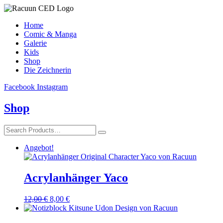
Home
Comic & Manga
Galerie
Kids
Shop
Die Zeichnerin
Facebook
Instagram
Shop
Angebot!
Acrylanhänger Yaco
Ursprünglicher
Aktueller
12,00
€
8,00
€
Preis
Preis
war:
ist: