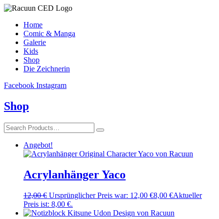
Home
Comic & Manga
Galerie
Kids
Shop
Die Zeichnerin
Facebook
Instagram
Shop
Angebot!
Acrylanhänger Yaco
12,00
€
Ursprünglicher Preis war: 12,00 €
8,00
€
Aktueller
Preis ist: 8,00 €.