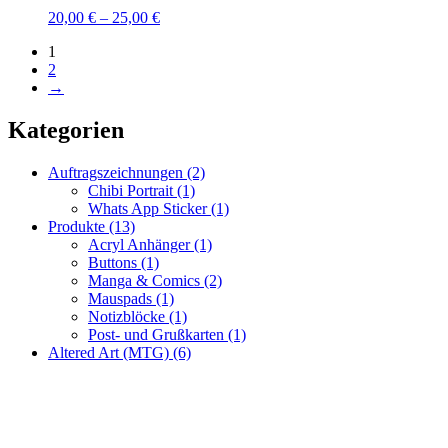
20,00
€
–
25,00
€
1
2
→
Kategorien
Auftragszeichnungen
(2)
Chibi Portrait
(1)
Whats App Sticker
(1)
Produkte
(13)
Acryl Anhänger
(1)
Buttons
(1)
Manga & Comics
(2)
Mauspads
(1)
Notizblöcke
(1)
Post- und Grußkarten
(1)
Altered Art (MTG)
(6)
Fragen zur Bestellung?
Ich helfe gerne weiter!
WhatsApp: +49 179 6182176