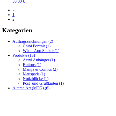
30,00
€
←
1
2
Kategorien
Auftragszeichnungen
(2)
Chibi Portrait
(1)
Whats App Sticker
(1)
Produkte
(13)
Acryl Anhänger
(1)
Buttons
(1)
Manga & Comics
(2)
Mauspads
(1)
Notizblöcke
(1)
Post- und Grußkarten
(1)
Altered Art (MTG)
(6)
Fragen zur Bestellung?
Ich helfe gerne weiter!
WhatsApp: +49 179 6182176
Mail: racuun@racuun.de