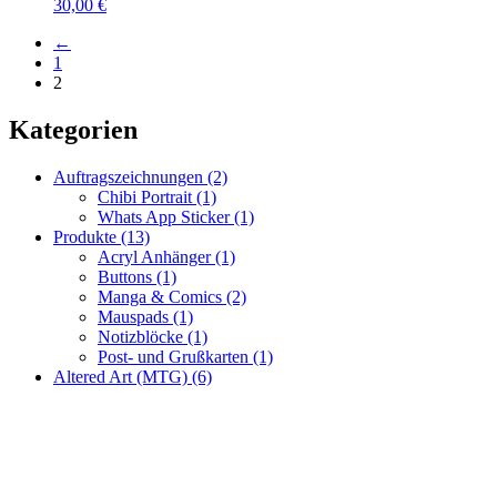
30,00
€
←
1
2
Kategorien
Auftragszeichnungen
(2)
Chibi Portrait
(1)
Whats App Sticker
(1)
Produkte
(13)
Acryl Anhänger
(1)
Buttons
(1)
Manga & Comics
(2)
Mauspads
(1)
Notizblöcke
(1)
Post- und Grußkarten
(1)
Altered Art (MTG)
(6)
Fragen zur Bestellung?
Ich helfe gerne weiter!
WhatsApp: +49 179 6182176
Mail: racuun@racuun.de