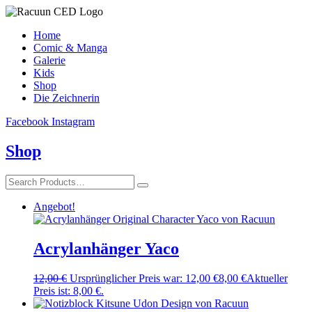
Home
Comic & Manga
Galerie
Kids
Shop
Die Zeichnerin
Facebook
Instagram
Shop
Angebot!
Acrylanhänger Yaco
12,00
€
Ursprünglicher Preis war: 12,00 €
8,00
€
Aktueller
Preis ist: 8,00 €.