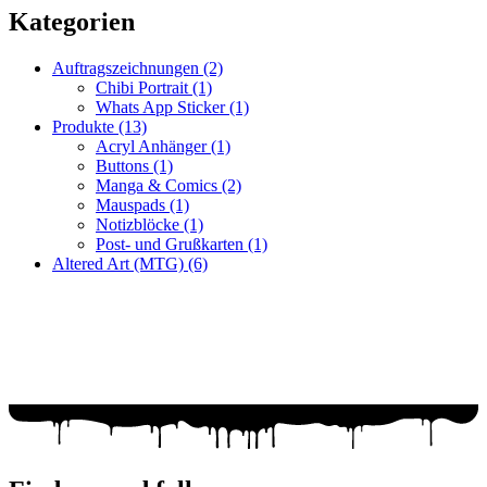
Kategorien
Auftragszeichnungen
(2)
Chibi Portrait
(1)
Whats App Sticker
(1)
Produkte
(13)
Acryl Anhänger
(1)
Buttons
(1)
Manga & Comics
(2)
Mauspads
(1)
Notizblöcke
(1)
Post- und Grußkarten
(1)
Altered Art (MTG)
(6)
Fragen zur Bestellung?
Ich helfe gerne weiter!
WhatsApp: +49 179 6182176
Mail: racuun@racuun.de