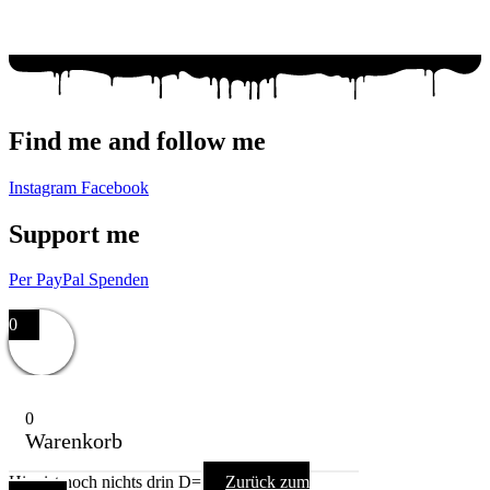
WhatsApp: +49 179 6182176
Mail: racuun@racuun.de
Find me and follow me
Instagram
Facebook
Support me
Per PayPal Spenden
Impressum,
Datenschutzerklärung,
AGB
0
0
Warenkorb
Hier ist noch nichts drin D=
Zurück zum