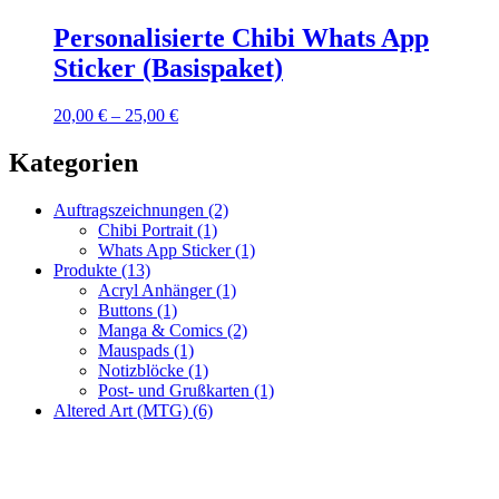
Personalisierte Chibi Whats App
Sticker (Basispaket)
20,00
€
–
25,00
€
Kategorien
Auftragszeichnungen
(2)
Chibi Portrait
(1)
Whats App Sticker
(1)
Produkte
(13)
Acryl Anhänger
(1)
Buttons
(1)
Manga & Comics
(2)
Mauspads
(1)
Notizblöcke
(1)
Post- und Grußkarten
(1)
Altered Art (MTG)
(6)
Fragen zur Bestellung?
Ich helfe gerne weiter!