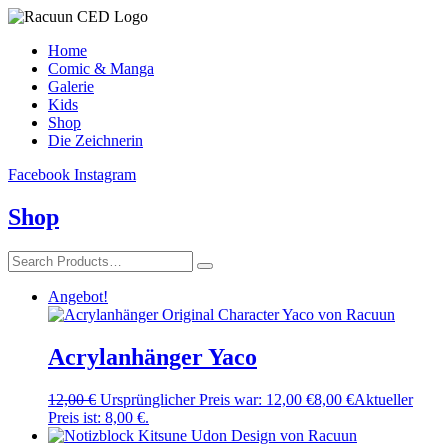
Home
Comic & Manga
Galerie
Kids
Shop
Die Zeichnerin
Facebook
Instagram
Shop
Angebot!
Acrylanhänger Yaco
12,00
€
Ursprünglicher Preis war: 12,00 €
8,00
€
Aktueller
Preis ist: 8,00 €.