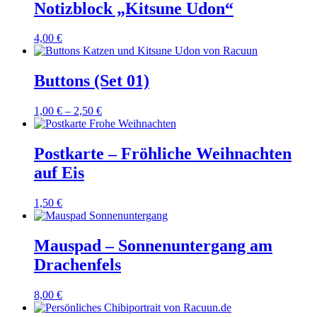
12,00 €
8,00 €.
Notizblock „Kitsune Udon“
4,00
€
Buttons (Set 01)
1,00
€
–
2,50
€
Postkarte – Fröhliche Weihnachten
auf Eis
1,50
€
Mauspad – Sonnenuntergang am
Drachenfels
8,00
€