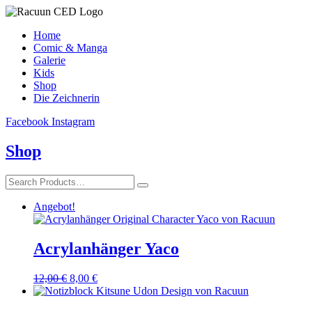
Home
Comic & Manga
Galerie
Kids
Shop
Die Zeichnerin
Facebook
Instagram
Shop
Angebot!
Acrylanhänger Yaco
Ursprünglicher
Aktueller
12,00
€
8,00
€
Preis
Preis
war:
ist: