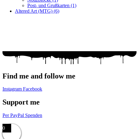
Post- und Grußkarten
(1)
Altered Art (MTG)
(6)
Fragen zur Bestellung?
Ich helfe gerne weiter!
WhatsApp: +49 179 6182176
Mail: racuun@racuun.de
Find me and follow me
Instagram
Facebook
Support me
Per PayPal Spenden
Impressum,
Datenschutzerklärung,
AGB
0