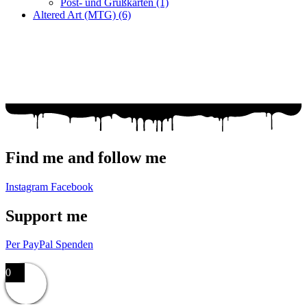
Post- und Grußkarten
(1)
Altered Art (MTG)
(6)
Fragen zur Bestellung?
Ich helfe gerne weiter!
WhatsApp: +49 179 6182176
Mail: racuun@racuun.de
Find me and follow me
Instagram
Facebook
Support me
Per PayPal Spenden
Impressum,
Datenschutzerklärung,
AGB
0