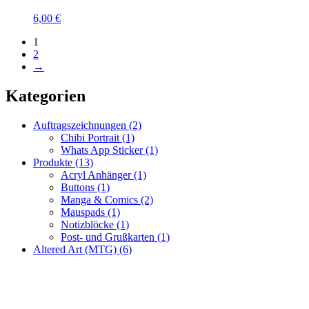
6,00
€
1
2
→
Kategorien
Auftragszeichnungen
(2)
Chibi Portrait
(1)
Whats App Sticker
(1)
Produkte
(13)
Acryl Anhänger
(1)
Buttons
(1)
Manga & Comics
(2)
Mauspads
(1)
Notizblöcke
(1)
Post- und Grußkarten
(1)
Altered Art (MTG)
(6)
Fragen zur Bestellung?
Ich helfe gerne weiter!
WhatsApp: +49 179 6182176