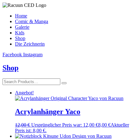
Home
Comic & Manga
Galerie
Kids
Shop
Die Zeichnerin
Facebook
Instagram
Shop
Angebot!
Acrylanhänger Yaco
12,00
€
Ursprünglicher Preis war: 12,00 €
8,00
€
Aktueller
Preis ist: 8,00 €.