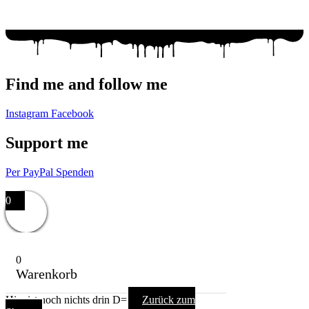
Mail: racuun@racuun.de
Find me and follow me
Instagram
Facebook
Support me
Per PayPal Spenden
Impressum,
Datenschutzerklärung,
AGB
0
0
Warenkorb
Hier ist noch nichts drin D=
Zurück zum