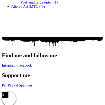
Post- und Grußkarten
(1)
Altered Art (MTG)
(6)
Fragen zur Bestellung?
Ich helfe gerne weiter!
WhatsApp: +49 179 6182176
Mail: racuun@racuun.de
Find me and follow me
Instagram
Facebook
Support me
Per PayPal Spenden
Impressum,
Datenschutzerklärung,
AGB
0