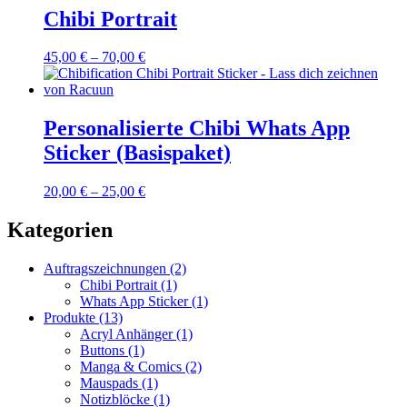
Chibi Portrait
45,00
€
–
70,00
€
Personalisierte Chibi Whats App
Sticker (Basispaket)
20,00
€
–
25,00
€
Kategorien
Auftragszeichnungen
(2)
Chibi Portrait
(1)
Whats App Sticker
(1)
Produkte
(13)
Acryl Anhänger
(1)
Buttons
(1)
Manga & Comics
(2)
Mauspads
(1)
Notizblöcke
(1)