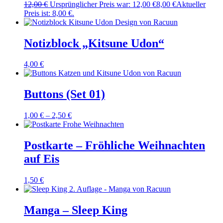
12,00
€
Ursprünglicher Preis war: 12,00 €
8,00
€
Aktueller
Preis ist: 8,00 €.
Notizblock „Kitsune Udon“
4,00
€
Buttons (Set 01)
1,00
€
–
2,50
€
Postkarte – Fröhliche Weihnachten
auf Eis
1,50
€
Manga – Sleep King